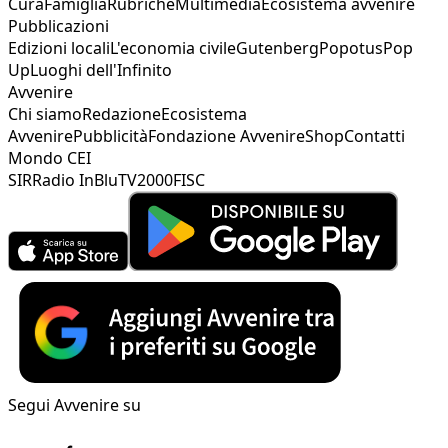
Cura
Famiglia
Rubriche
Multimedia
Ecosistema avvenire
Pubblicazioni
Edizioni locali
L'economia civile
Gutenberg
Popotus
Pop
Up
Luoghi dell'Infinito
Avvenire
Chi siamo
Redazione
Ecosistema
Avvenire
Pubblicità
Fondazione Avvenire
Shop
Contatti
Mondo CEI
SIR
Radio InBlu
TV2000
FISC
Segui Avvenire su