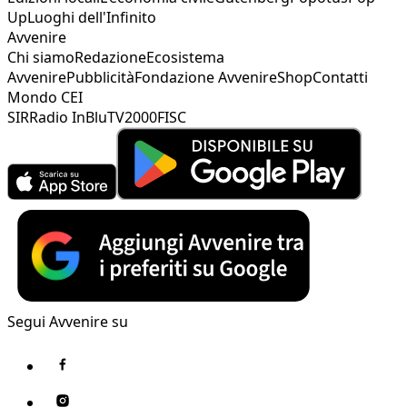
Up
Luoghi dell'Infinito
Avvenire
Chi siamo
Redazione
Ecosistema
Avvenire
Pubblicità
Fondazione Avvenire
Shop
Contatti
Mondo CEI
SIR
Radio InBlu
TV2000
FISC
Segui Avvenire su