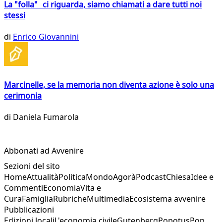
La "folla" ci riguarda, siamo chiamati a dare tutti noi
stessi
di
Enrico Giovannini
Marcinelle, se la memoria non diventa azione è solo una
cerimonia
di
Daniela Fumarola
Abbonati ad Avvenire
Sezioni del sito
Home
Attualità
Politica
Mondo
Agorà
Podcast
Chiesa
Idee e
Commenti
Economia
Vita e
Cura
Famiglia
Rubriche
Multimedia
Ecosistema avvenire
Pubblicazioni
Edizioni locali
L'economia civile
Gutenberg
Popotus
Pop