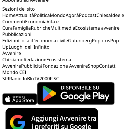
Sezioni del sito
Home
Attualità
Politica
Mondo
Agorà
Podcast
Chiesa
Idee e
Commenti
Economia
Vita e
Cura
Famiglia
Rubriche
Multimedia
Ecosistema avvenire
Pubblicazioni
Edizioni locali
L'economia civile
Gutenberg
Popotus
Pop
Up
Luoghi dell'Infinito
Avvenire
Chi siamo
Redazione
Ecosistema
Avvenire
Pubblicità
Fondazione Avvenire
Shop
Contatti
Mondo CEI
SIR
Radio InBlu
TV2000
FISC