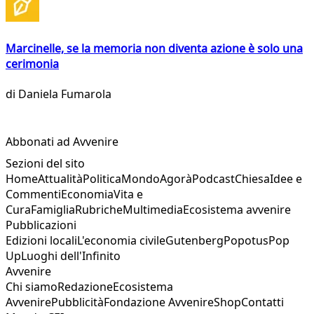
Marcinelle, se la memoria non diventa azione è solo una
cerimonia
di
Daniela Fumarola
Abbonati ad Avvenire
Sezioni del sito
Home
Attualità
Politica
Mondo
Agorà
Podcast
Chiesa
Idee e
Commenti
Economia
Vita e
Cura
Famiglia
Rubriche
Multimedia
Ecosistema avvenire
Pubblicazioni
Edizioni locali
L'economia civile
Gutenberg
Popotus
Pop
Up
Luoghi dell'Infinito
Avvenire
Chi siamo
Redazione
Ecosistema
Avvenire
Pubblicità
Fondazione Avvenire
Shop
Contatti