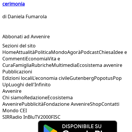
cerimonia
di
Daniela Fumarola
Abbonati ad Avvenire
Sezioni del sito
Home
Attualità
Politica
Mondo
Agorà
Podcast
Chiesa
Idee e
Commenti
Economia
Vita e
Cura
Famiglia
Rubriche
Multimedia
Ecosistema avvenire
Pubblicazioni
Edizioni locali
L'economia civile
Gutenberg
Popotus
Pop
Up
Luoghi dell'Infinito
Avvenire
Chi siamo
Redazione
Ecosistema
Avvenire
Pubblicità
Fondazione Avvenire
Shop
Contatti
Mondo CEI
SIR
Radio InBlu
TV2000
FISC