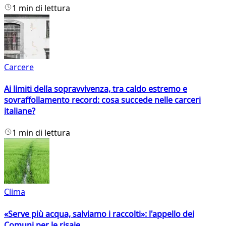
1 min di lettura
Carcere
Ai limiti della sopravvivenza, tra caldo estremo e
sovraffollamento record: cosa succede nelle carceri
italiane?
1 min di lettura
Clima
«Serve più acqua, salviamo i raccolti»: l'appello dei
Comuni per le risaie