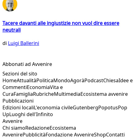
Tacere davanti alle ingiustizie non vuol dire essere
neutrali
di
Luigi Ballerini
Abbonati ad Avvenire
Sezioni del sito
Home
Attualità
Politica
Mondo
Agorà
Podcast
Chiesa
Idee e
Commenti
Economia
Vita e
Cura
Famiglia
Rubriche
Multimedia
Ecosistema avvenire
Pubblicazioni
Edizioni locali
L'economia civile
Gutenberg
Popotus
Pop
Up
Luoghi dell'Infinito
Avvenire
Chi siamo
Redazione
Ecosistema
Avvenire
Pubblicità
Fondazione Avvenire
Shop
Contatti