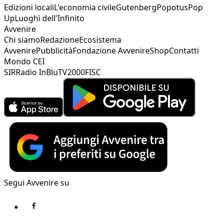
Edizioni locali
L'economia civile
Gutenberg
Popotus
Pop
Up
Luoghi dell'Infinito
Avvenire
Chi siamo
Redazione
Ecosistema
Avvenire
Pubblicità
Fondazione Avvenire
Shop
Contatti
Mondo CEI
SIR
Radio InBlu
TV2000
FISC
Segui Avvenire su