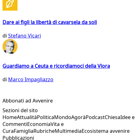
Dare ai figli la libertà di cavarsela da soli
di
Stefano Vicari
Guardiamo a Ceuta e ricordiamoci della Vlora
di
Marco Impagliazzo
Abbonati ad Avvenire
Sezioni del sito
Home
Attualità
Politica
Mondo
Agorà
Podcast
Chiesa
Idee e
Commenti
Economia
Vita e
Cura
Famiglia
Rubriche
Multimedia
Ecosistema avvenire
Pubblicazioni