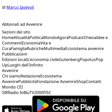
di
Marco Iasevoli
Abbonati ad Avvenire
Sezioni del sito
Home
Attualità
Politica
Mondo
Agorà
Podcast
Chiesa
Idee e
Commenti
Economia
Vita e
Cura
Famiglia
Rubriche
Multimedia
Ecosistema avvenire
Pubblicazioni
Edizioni locali
L'economia civile
Gutenberg
Popotus
Pop
Up
Luoghi dell'Infinito
Avvenire
Chi siamo
Redazione
Ecosistema
Avvenire
Pubblicità
Fondazione Avvenire
Shop
Contatti
Mondo CEI
SIR
Radio InBlu
TV2000
FISC