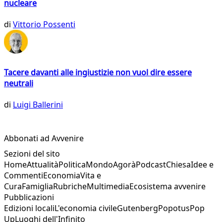
nucleare
di
Vittorio Possenti
Tacere davanti alle ingiustizie non vuol dire essere
neutrali
di
Luigi Ballerini
Abbonati ad Avvenire
Sezioni del sito
Home
Attualità
Politica
Mondo
Agorà
Podcast
Chiesa
Idee e
Commenti
Economia
Vita e
Cura
Famiglia
Rubriche
Multimedia
Ecosistema avvenire
Pubblicazioni
Edizioni locali
L'economia civile
Gutenberg
Popotus
Pop
Up
Luoghi dell'Infinito