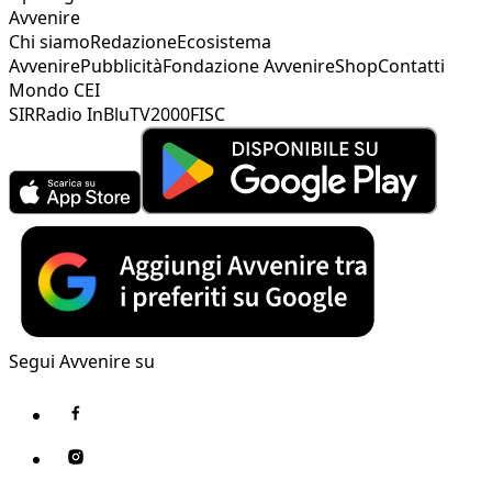
Avvenire
Chi siamo
Redazione
Ecosistema
Avvenire
Pubblicità
Fondazione Avvenire
Shop
Contatti
Mondo CEI
SIR
Radio InBlu
TV2000
FISC
Segui Avvenire su