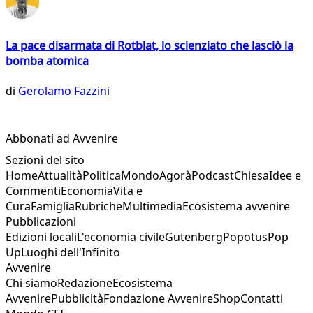
La pace disarmata di Rotblat, lo scienziato che lasciò la
bomba atomica
di
Gerolamo Fazzini
Abbonati ad Avvenire
Sezioni del sito
Home
Attualità
Politica
Mondo
Agorà
Podcast
Chiesa
Idee e
Commenti
Economia
Vita e
Cura
Famiglia
Rubriche
Multimedia
Ecosistema avvenire
Pubblicazioni
Edizioni locali
L'economia civile
Gutenberg
Popotus
Pop
Up
Luoghi dell'Infinito
Avvenire
Chi siamo
Redazione
Ecosistema
Avvenire
Pubblicità
Fondazione Avvenire
Shop
Contatti