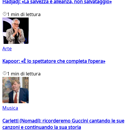
Hadjadj: «La salvezza è alleanza, non salvataggio»
1 min di lettura
Arte
Kapoor: «È lo spettatore che completa l’opera»
1 min di lettura
Musica
Carletti (Nomadi): ricorderemo Guccini cantando le sue
canzoni e continuando la sua storia