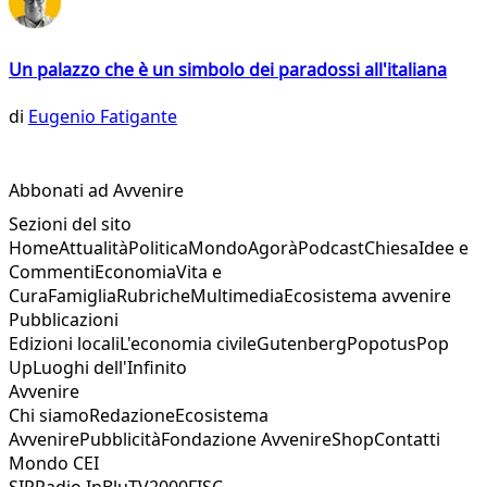
Un palazzo che è un simbolo dei paradossi all'italiana
di
Eugenio Fatigante
Abbonati ad Avvenire
Sezioni del sito
Home
Attualità
Politica
Mondo
Agorà
Podcast
Chiesa
Idee e
Commenti
Economia
Vita e
Cura
Famiglia
Rubriche
Multimedia
Ecosistema avvenire
Pubblicazioni
Edizioni locali
L'economia civile
Gutenberg
Popotus
Pop
Up
Luoghi dell'Infinito
Avvenire
Chi siamo
Redazione
Ecosistema
Avvenire
Pubblicità
Fondazione Avvenire
Shop
Contatti
Mondo CEI
SIR
Radio InBlu
TV2000
FISC