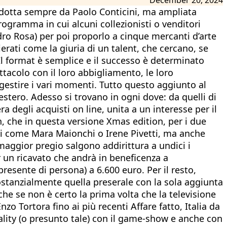
ndotta sempre da Paolo Conticini, ma ampliata
rogramma in cui alcuni collezionisti o venditori
ro Rosa) per poi proporlo a cinque mercanti d’arte
erati come la giuria di un talent, che cercano, se
ù? Il format è semplice e il successo è determinato
ttacolo con il loro abbigliamento, le loro
l gestire i vari momenti. Tutto questo aggiunto al
estero. Adesso si trovano in ogni dove: da quelli di
ra degli acquisti on line, unita a un interesse per il
, che in questa versione Xmas edition, per i due
uti come Mara Maionchi o Irene Pivetti, ma anche
 maggior pregio salgono addirittura a undici i
er un ricavato che andrà in beneficenza a
esente di persona) a 6.600 euro. Per il resto,
sostanzialmente quella preserale con la sola aggiunta
nche se non è certo la prima volta che la televisione
o Tortora fino ai più recenti Affare fatto, Italia da
eality (o presunto tale) con il game-show e anche con