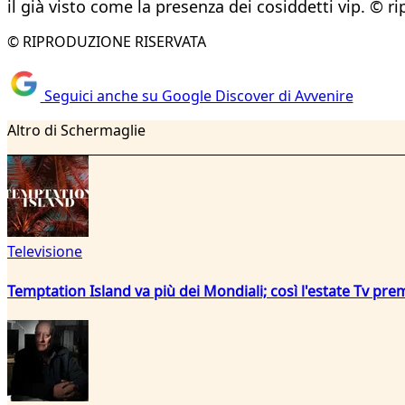
il già visto come la presenza dei cosiddetti vip. © r
© RIPRODUZIONE RISERVATA
Seguici anche su Google Discover di Avvenire
Altro di Schermaglie
Televisione
Temptation Island va più dei Mondiali; così l'estate Tv pre