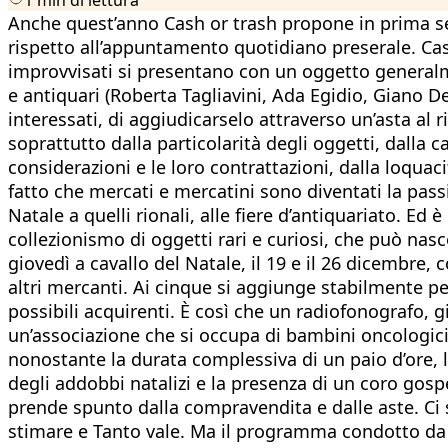
Anche quest’anno Cash or trash propone in prima se
rispetto all’appuntamento quotidiano preserale. Cash 
improvvisati si presentano con un oggetto generalm
e antiquari (Roberta Tagliavini, Ada Egidio, Giano D
interessati, di aggiudicarselo attraverso un’asta al r
soprattutto dalla particolarità degli oggetti, dalla 
considerazioni e le loro contrattazioni, dalla loquac
fatto che mercati e mercatini sono diventati la passi
Natale a quelli rionali, alle fiere d’antiquariato. Ed
collezionismo di oggetti rari e curiosi, che può na
giovedì a cavallo del Natale, il 19 e il 26 dicembr
altri mercanti. Ai cinque si aggiunge stabilmente pe
possibili acquirenti. È così che un radiofonografo, g
un’associazione che si occupa di bambini oncologici
nonostante la durata complessiva di un paio d’ore, l
degli addobbi natalizi e la presenza di un coro gospe
prende spunto dalla compravendita e dalle aste. Ci so
stimare e Tanto vale. Ma il programma condotto da Co