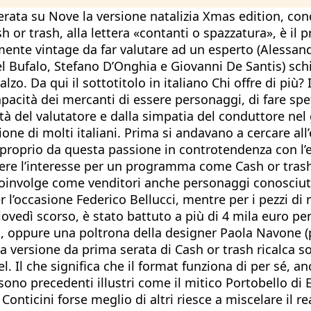
rata su Nove la versione natalizia Xmas edition, co
or trash, alla lettera «contanti o spazzatura», è il p
ente vintage da far valutare ad un esperto (Alessand
el Bufalo, Stefano D’Onghia e Giovanni De Santis) schi
ialzo. Da qui il sottotitolo in italiano Chi offre di pi
capacità dei mercanti di essere personaggi, di fare spe
ità del valutatore e dalla simpatia del conduttore ne
one di molti italiani. Prima si andavano a cercare all’
 è proprio da questa passione in controtendenza con l’e
scere l’interesse per un programma come Cash or trash
e, coinvolge come venditori anche personaggi conosci
r l’occasione Federico Bellucci, mentre per i pezzi di
iovedì scorso, è stato battuto a più di 4 mila euro p
, oppure una poltrona della designer Paola Navone (pr
a versione da prima serata di Cash or trash ricalca 
l. Il che significa che il format funziona di per sé, a
no precedenti illustri come il mitico Portobello di Enz
nticini forse meglio di altri riesce a miscelare il r