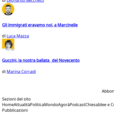
di
Leonardo Becchetti
Gli immigrati eravamo noi, a Marcinelle
di
Luca Mazza
Guccini, la nostra ballata del Novecento
di
Marina Corradi
Abbon
Sezioni del sito
Home
Attualità
Politica
Mondo
Agorà
Podcast
Chiesa
Idee e 
Pubblicazioni