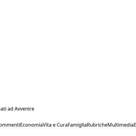
ati ad Avvenire
Commenti
Economia
Vita e Cura
Famiglia
Rubriche
Multimedia