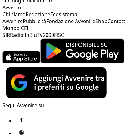
Up
Luoghi dell'Infinito
Avvenire
Chi siamo
Redazione
Ecosistema
Avvenire
Pubblicità
Fondazione Avvenire
Shop
Contatti
Mondo CEI
SIR
Radio InBlu
TV2000
FISC
Segui Avvenire su