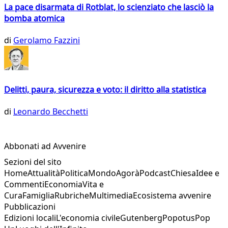
La pace disarmata di Rotblat, lo scienziato che lasciò la
bomba atomica
di
Gerolamo Fazzini
Delitti, paura, sicurezza e voto: il diritto alla statistica
di
Leonardo Becchetti
Abbonati ad Avvenire
Sezioni del sito
Home
Attualità
Politica
Mondo
Agorà
Podcast
Chiesa
Idee e
Commenti
Economia
Vita e
Cura
Famiglia
Rubriche
Multimedia
Ecosistema avvenire
Pubblicazioni
Edizioni locali
L'economia civile
Gutenberg
Popotus
Pop