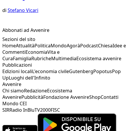
di
Stefano Vicari
Abbonati ad Avvenire
Sezioni del sito
Home
Attualità
Politica
Mondo
Agorà
Podcast
Chiesa
Idee e
Commenti
Economia
Vita e
Cura
Famiglia
Rubriche
Multimedia
Ecosistema avvenire
Pubblicazioni
Edizioni locali
L'economia civile
Gutenberg
Popotus
Pop
Up
Luoghi dell'Infinito
Avvenire
Chi siamo
Redazione
Ecosistema
Avvenire
Pubblicità
Fondazione Avvenire
Shop
Contatti
Mondo CEI
SIR
Radio InBlu
TV2000
FISC