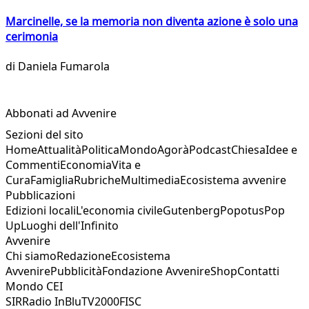
Marcinelle, se la memoria non diventa azione è solo una
cerimonia
di
Daniela Fumarola
Abbonati ad Avvenire
Sezioni del sito
Home
Attualità
Politica
Mondo
Agorà
Podcast
Chiesa
Idee e
Commenti
Economia
Vita e
Cura
Famiglia
Rubriche
Multimedia
Ecosistema avvenire
Pubblicazioni
Edizioni locali
L'economia civile
Gutenberg
Popotus
Pop
Up
Luoghi dell'Infinito
Avvenire
Chi siamo
Redazione
Ecosistema
Avvenire
Pubblicità
Fondazione Avvenire
Shop
Contatti
Mondo CEI
SIR
Radio InBlu
TV2000
FISC