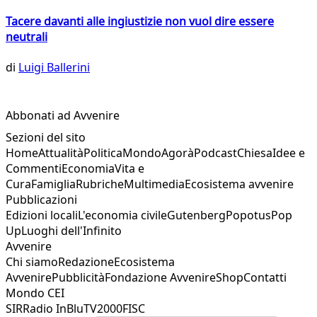
Tacere davanti alle ingiustizie non vuol dire essere
neutrali
di
Luigi Ballerini
Abbonati ad Avvenire
Sezioni del sito
Home
Attualità
Politica
Mondo
Agorà
Podcast
Chiesa
Idee e
Commenti
Economia
Vita e
Cura
Famiglia
Rubriche
Multimedia
Ecosistema avvenire
Pubblicazioni
Edizioni locali
L'economia civile
Gutenberg
Popotus
Pop
Up
Luoghi dell'Infinito
Avvenire
Chi siamo
Redazione
Ecosistema
Avvenire
Pubblicità
Fondazione Avvenire
Shop
Contatti
Mondo CEI
SIR
Radio InBlu
TV2000
FISC