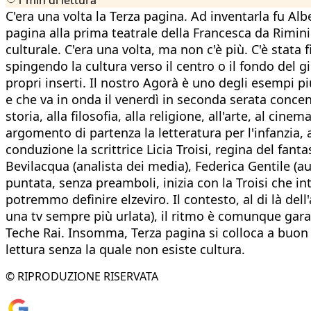
C'era una volta la Terza pagina. Ad inventarla fu Al
pagina alla prima teatrale della Francesca da Rimi
culturale. C'era una volta, ma non c'è più. C'è stata
spingendo la cultura verso il centro o il fondo del g
propri inserti. Il nostro Agorà è uno degli esempi p
e che va in onda il venerdì in seconda serata concentr
storia, alla filosofia, alla religione, all'arte, al ci
argomento di partenza la letteratura per l'infanzia, a 
conduzione la scrittrice Licia Troisi, regina del fan
Bevilacqua (analista dei media), Federica Gentile (au
puntata, senza preamboli, inizia con la Troisi che i
potremmo definire elzeviro. Il contesto, al di là del
una tv sempre più urlata), il ritmo è comunque gara
Teche Rai. Insomma, Terza pagina si colloca a buon d
lettura senza la quale non esiste cultura.
© RIPRODUZIONE RISERVATA