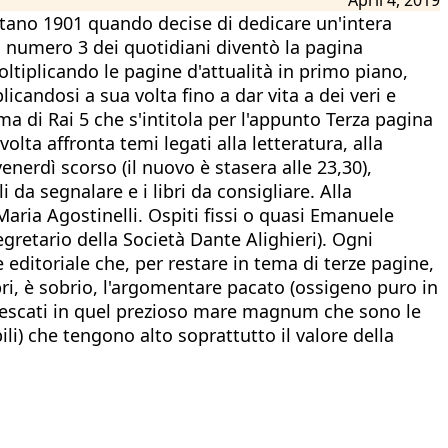
lontano 1901 quando decise di dedicare un'intera
a numero 3 dei quotidiani diventò la pagina
moltiplicando le pagine d'attualità in primo piano,
candosi a sua volta fino a dar vita a dei veri e
ma di Rai 5 che s'intitola per l'appunto Terza pagina
olta affronta temi legati alla letteratura, alla
venerdì scorso (il nuovo è stasera alle 23,30),
 da segnalare e i libri da consigliare. Alla
Maria Agostinelli. Ospiti fissi o quasi Emanuele
gretario della Società Dante Alighieri). Ogni
 editoriale che, per restare in tema di terze pagine,
ibri, è sobrio, l'argomentare pacato (ossigeno puro in
 pescati in quel prezioso mare magnum che sono le
li) che tengono alto soprattutto il valore della