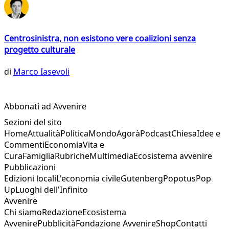
Centrosinistra, non esistono vere coalizioni senza
progetto culturale
di
Marco Iasevoli
Abbonati ad Avvenire
Sezioni del sito
Home
Attualità
Politica
Mondo
Agorà
Podcast
Chiesa
Idee e
Commenti
Economia
Vita e
Cura
Famiglia
Rubriche
Multimedia
Ecosistema avvenire
Pubblicazioni
Edizioni locali
L'economia civile
Gutenberg
Popotus
Pop
Up
Luoghi dell'Infinito
Avvenire
Chi siamo
Redazione
Ecosistema
Avvenire
Pubblicità
Fondazione Avvenire
Shop
Contatti