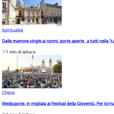
Spiritualità
Dalle mamme single ai nonni, porte aperte a tutti nella “cas
1 min di lettura
Chiesa
Medjugorje, in migliaia al Festival della Gioventù. Per torn