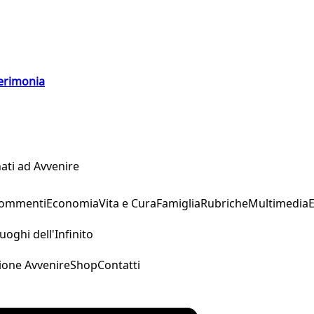
cerimonia
ati ad Avvenire
Commenti
Economia
Vita e Cura
Famiglia
Rubriche
Multimedia
uoghi dell'Infinito
ione Avvenire
Shop
Contatti