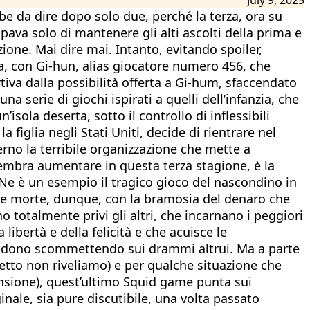
be da dire dopo solo due, perché la terza, ora su
pava solo di mantenere gli alti ascolti della prima e
ione. Mai dire mai. Intanto, evitando spoiler,
a, con Gi-hun, alias giocatore numero 456, che
iva dalla possibilità offerta a Gi-hum, sfaccendato
a serie di giochi ispirati a quelli dell’infanzia, che
’isola deserta, sotto il controllo di inflessibili
figlia negli Stati Uniti, decide di rientrare nel
rno la terribile organizzazione che mette a
 sembra aumentare in questa terza stagione, è la
. Ne è un esempio il tragico gioco del nascondino in
ldi e morte, dunque, con la bramosia del denaro che
o totalmente privi gli altri, che incarnano i peggiori
ibertà e della felicità e che acuisce le
e godono scommettendo sui drammi altrui. Ma a parte
detto non riveliamo) e per qualche situazione che
ensione), quest’ultimo Squid game punta sui
inale, sia pure discutibile, una volta passato