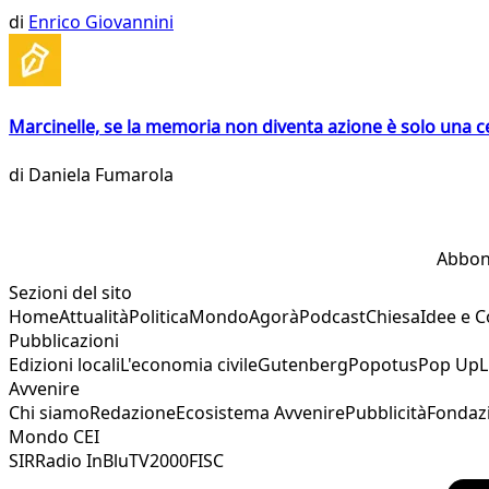
di
Enrico Giovannini
Marcinelle, se la memoria non diventa azione è solo una 
di
Daniela Fumarola
Abbon
Sezioni del sito
Home
Attualità
Politica
Mondo
Agorà
Podcast
Chiesa
Idee e 
Pubblicazioni
Edizioni locali
L'economia civile
Gutenberg
Popotus
Pop Up
L
Avvenire
Chi siamo
Redazione
Ecosistema Avvenire
Pubblicità
Fondaz
Mondo CEI
SIR
Radio InBlu
TV2000
FISC