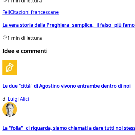
1 min di lettura
FeliCitazioni francescane
La vera storia della Preghiera semplice, il falso più fam
1 min di lettura
Idee e commenti
Le due "città" di Agostino vivono entrambe dentro di noi
di
Luigi Alici
La "folla" ci riguarda, siamo chiamati a dare tutti noi stess