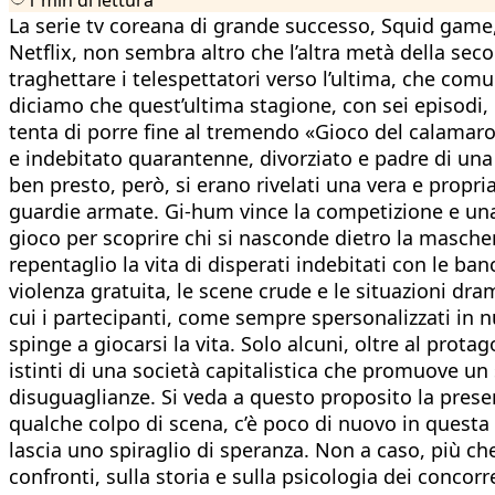
La serie tv coreana di grande successo, Squid game, 
Netflix, non sembra altro che l’altra metà della sec
traghettare i telespettatori verso l’ultima, che com
diciamo che quest’ultima stagione, con sei episodi,
tenta di porre fine al tremendo «Gioco del calamaro
e indebitato quarantenne, divorziato e padre di una fi
ben presto, però, si erano rivelati una vera e propria 
guardie armate. Gi-hum vince la competizione e una c
gioco per scoprire chi si nasconde dietro la mascher
repentaglio la vita di disperati indebitati con le b
violenza gratuita, le scene crude e le situazioni dr
cui i partecipanti, come sempre spersonalizzati in n
spinge a giocarsi la vita. Solo alcuni, oltre al prot
istinti di una società capitalistica che promuove un 
disuguaglianze. Si veda a questo proposito la prese
qualche colpo di scena, c’è poco di nuovo in questa 
lascia uno spiraglio di speranza. Non a caso, più c
confronti, sulla storia e sulla psicologia dei concor