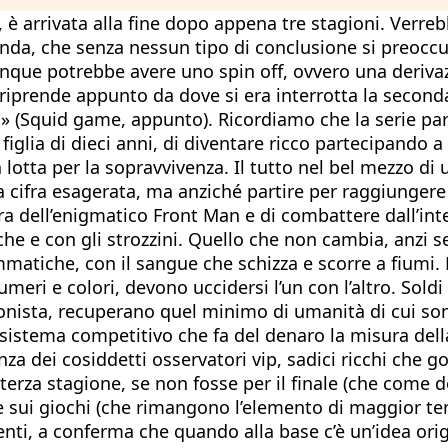
è arrivata alla fine dopo appena tre stagioni. Verreb
onda, che senza nessun tipo di conclusione si preoccu
unque potrebbe avere uno spin off, ovvero una derivaz
 riprende appunto da dove si era interrotta la second
» (Squid game, appunto). Ricordiamo che la serie part
glia di dieci anni, di diventare ricco partecipando a un
lotta per la sopravvivenza. Il tutto nel bel mezzo di un
ifra esagerata, ma anziché partire per raggiungere la 
a dell’enigmatico Front Man e di combattere dall’inte
anche e con gli strozzini. Quello che non cambia, anzi
ammatiche, con il sangue che schizza e scorre a fiumi
umeri e colori, devono uccidersi l’un con l’altro. So
agonista, recuperano quel minimo di umanità di cui son
sistema competitivo che fa del denaro la misura della l
nza dei cosiddetti osservatori vip, sadici ricchi ch
terza stagione, se non fosse per il finale (che come 
he sui giochi (che rimangono l’elemento di maggior t
renti, a conferma che quando alla base c’è un’idea orig