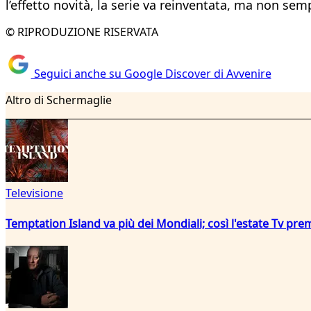
l’effetto novità, la serie va reinventata, ma non sem
© RIPRODUZIONE RISERVATA
Seguici anche su Google Discover di Avvenire
Altro di Schermaglie
Televisione
Temptation Island va più dei Mondiali; così l'estate Tv pre