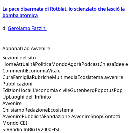
La pace disarmata di Rotblat, lo scienziato che lasciò la
bomba atomica
di
Gerolamo Fazzini
Abbonati ad Avvenire
Sezioni del sito
Home
Attualità
Politica
Mondo
Agorà
Podcast
Chiesa
Idee e
Commenti
Economia
Vita e
Cura
Famiglia
Rubriche
Multimedia
Ecosistema avvenire
Pubblicazioni
Edizioni locali
L'economia civile
Gutenberg
Popotus
Pop
Up
Luoghi dell'Infinito
Avvenire
Chi siamo
Redazione
Ecosistema
Avvenire
Pubblicità
Fondazione Avvenire
Shop
Contatti
Mondo CEI
SIR
Radio InBlu
TV2000
FISC