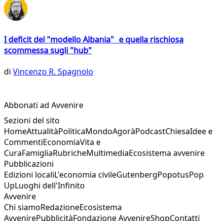
I deficit del "modello Albania" e quella rischiosa
scommessa sugli "hub"
di
Vincenzo R. Spagnolo
Abbonati ad Avvenire
Sezioni del sito
Home
Attualità
Politica
Mondo
Agorà
Podcast
Chiesa
Idee e
Commenti
Economia
Vita e
Cura
Famiglia
Rubriche
Multimedia
Ecosistema avvenire
Pubblicazioni
Edizioni locali
L'economia civile
Gutenberg
Popotus
Pop
Up
Luoghi dell'Infinito
Avvenire
Chi siamo
Redazione
Ecosistema
Avvenire
Pubblicità
Fondazione Avvenire
Shop
Contatti