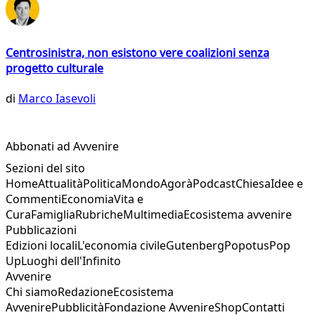
Centrosinistra, non esistono vere coalizioni senza
progetto culturale
di
Marco Iasevoli
Abbonati ad Avvenire
Sezioni del sito
Home
Attualità
Politica
Mondo
Agorà
Podcast
Chiesa
Idee e
Commenti
Economia
Vita e
Cura
Famiglia
Rubriche
Multimedia
Ecosistema avvenire
Pubblicazioni
Edizioni locali
L'economia civile
Gutenberg
Popotus
Pop
Up
Luoghi dell'Infinito
Avvenire
Chi siamo
Redazione
Ecosistema
Avvenire
Pubblicità
Fondazione Avvenire
Shop
Contatti