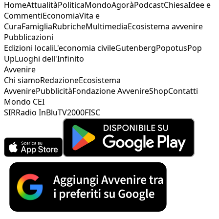
Home
Attualità
Politica
Mondo
Agorà
Podcast
Chiesa
Idee e
Commenti
Economia
Vita e
Cura
Famiglia
Rubriche
Multimedia
Ecosistema avvenire
Pubblicazioni
Edizioni locali
L'economia civile
Gutenberg
Popotus
Pop
Up
Luoghi dell'Infinito
Avvenire
Chi siamo
Redazione
Ecosistema
Avvenire
Pubblicità
Fondazione Avvenire
Shop
Contatti
Mondo CEI
SIR
Radio InBlu
TV2000
FISC