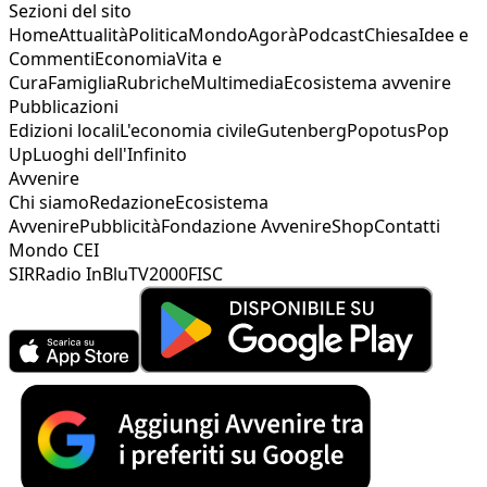
Sezioni del sito
Home
Attualità
Politica
Mondo
Agorà
Podcast
Chiesa
Idee e
Commenti
Economia
Vita e
Cura
Famiglia
Rubriche
Multimedia
Ecosistema avvenire
Pubblicazioni
Edizioni locali
L'economia civile
Gutenberg
Popotus
Pop
Up
Luoghi dell'Infinito
Avvenire
Chi siamo
Redazione
Ecosistema
Avvenire
Pubblicità
Fondazione Avvenire
Shop
Contatti
Mondo CEI
SIR
Radio InBlu
TV2000
FISC