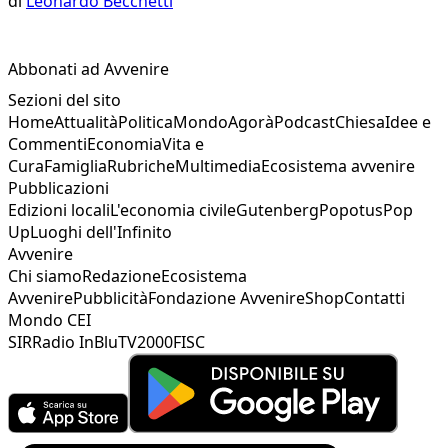
di
Leonardo Becchetti
Abbonati ad Avvenire
Sezioni del sito
Home
Attualità
Politica
Mondo
Agorà
Podcast
Chiesa
Idee e
Commenti
Economia
Vita e
Cura
Famiglia
Rubriche
Multimedia
Ecosistema avvenire
Pubblicazioni
Edizioni locali
L'economia civile
Gutenberg
Popotus
Pop
Up
Luoghi dell'Infinito
Avvenire
Chi siamo
Redazione
Ecosistema
Avvenire
Pubblicità
Fondazione Avvenire
Shop
Contatti
Mondo CEI
SIR
Radio InBlu
TV2000
FISC