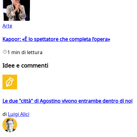
Arte
Kapoor: «È lo spettatore che completa l’opera»
1 min di lettura
Idee e commenti
Le due "città" di Agostino vivono entrambe dentro di noi
di
Luigi Alici