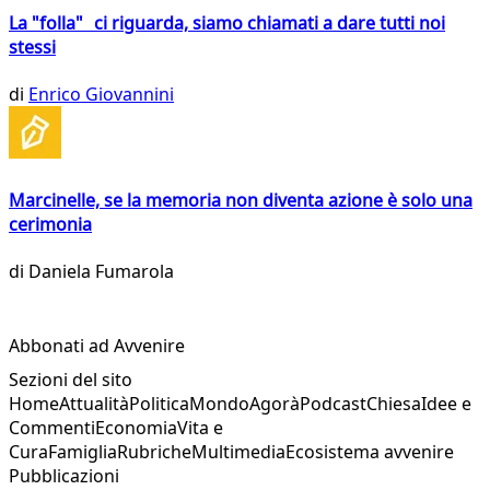
La "folla" ci riguarda, siamo chiamati a dare tutti noi
stessi
di
Enrico Giovannini
Marcinelle, se la memoria non diventa azione è solo una
cerimonia
di
Daniela Fumarola
Abbonati ad Avvenire
Sezioni del sito
Home
Attualità
Politica
Mondo
Agorà
Podcast
Chiesa
Idee e
Commenti
Economia
Vita e
Cura
Famiglia
Rubriche
Multimedia
Ecosistema avvenire
Pubblicazioni