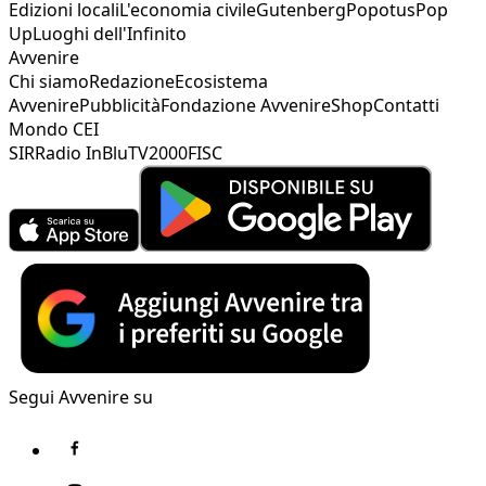
Edizioni locali
L'economia civile
Gutenberg
Popotus
Pop
Up
Luoghi dell'Infinito
Avvenire
Chi siamo
Redazione
Ecosistema
Avvenire
Pubblicità
Fondazione Avvenire
Shop
Contatti
Mondo CEI
SIR
Radio InBlu
TV2000
FISC
Segui Avvenire su