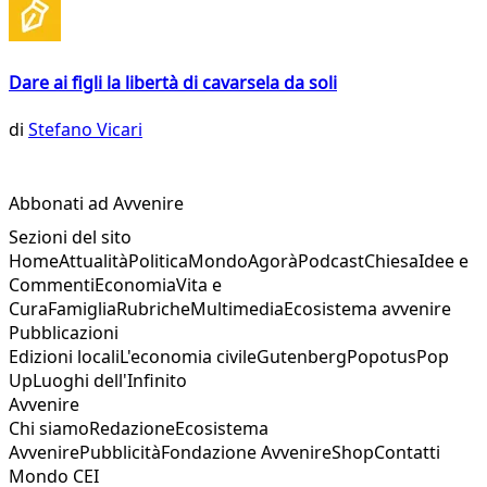
Dare ai figli la libertà di cavarsela da soli
di
Stefano Vicari
Abbonati ad Avvenire
Sezioni del sito
Home
Attualità
Politica
Mondo
Agorà
Podcast
Chiesa
Idee e
Commenti
Economia
Vita e
Cura
Famiglia
Rubriche
Multimedia
Ecosistema avvenire
Pubblicazioni
Edizioni locali
L'economia civile
Gutenberg
Popotus
Pop
Up
Luoghi dell'Infinito
Avvenire
Chi siamo
Redazione
Ecosistema
Avvenire
Pubblicità
Fondazione Avvenire
Shop
Contatti
Mondo CEI