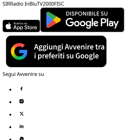
SIR
Radio InBlu
TV2000
FISC
Segui Avvenire su