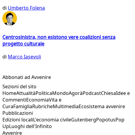
di
Umberto Folena
Centrosinistra, non esistono vere coalizioni senza
progetto culturale
di
Marco Iasevoli
Abbonati ad Avvenire
Sezioni del sito
Home
Attualità
Politica
Mondo
Agorà
Podcast
Chiesa
Idee e
Commenti
Economia
Vita e
Cura
Famiglia
Rubriche
Multimedia
Ecosistema avvenire
Pubblicazioni
Edizioni locali
L'economia civile
Gutenberg
Popotus
Pop
Up
Luoghi dell'Infinito
Avvenire