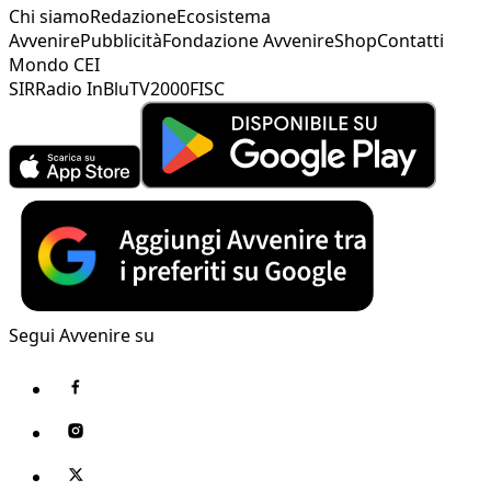
Chi siamo
Redazione
Ecosistema
Avvenire
Pubblicità
Fondazione Avvenire
Shop
Contatti
Mondo CEI
SIR
Radio InBlu
TV2000
FISC
Segui Avvenire su