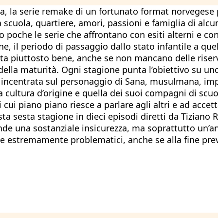
, la serie remake di un fortunato format norvegese p
ra scuola, quartiere, amori, passioni e famiglia di al
poche le serie che affrontano con esiti alterni e con
e, il periodo di passaggio dallo stato infantile a quel
etata piuttosto bene, anche se non mancano delle rise
 della maturità. Ogni stagione punta l’obiettivo su un
 incentrata sul personaggio di Sana, musulmana, impe
ua cultura d’origine e quella dei suoi compagni di scu
cui piano piano riesce a parlare agli altri e ad accet
ta sesta stagione in dieci episodi diretti da Tiziano 
de una sostanziale insicurezza, ma soprattutto un’ano
ue estremamente problematici, anche se alla fine preva