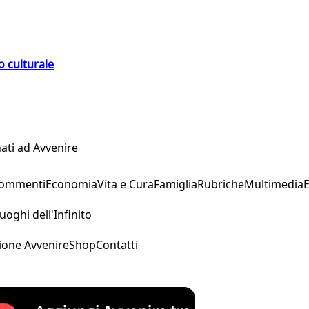
o culturale
ati ad Avvenire
Commenti
Economia
Vita e Cura
Famiglia
Rubriche
Multimedia
uoghi dell'Infinito
ione Avvenire
Shop
Contatti