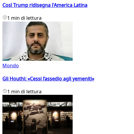
Così Trump ridisegna l'America Latina
1 min di lettura
Mondo
Gli Houthi: «Cessi l’assedio agli yemeniti»
1 min di lettura