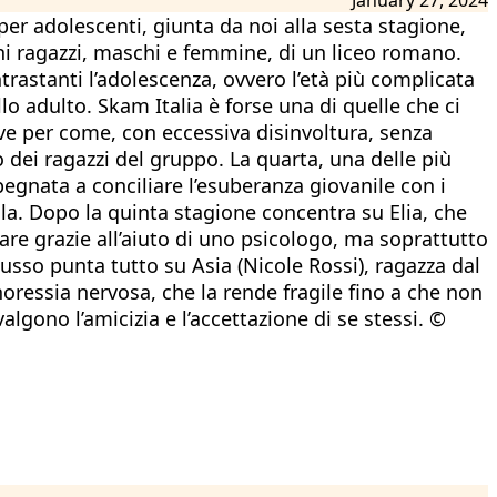
er adolescenti, giunta da noi alla sesta stagione,
cuni ragazzi, maschi e femmine, di un liceo romano.
trastanti l’adolescenza, ovvero l’età più complicata
lo adulto. Skam Italia è forse una di quelle che ci
rve per come, con eccessiva disinvoltura, senza
o dei ragazzi del gruppo. La quarta, una delle più
gnata a conciliare l’esuberanza giovanile con i
ola. Dopo la quinta stagione concentra su Elia, che
tare grazie all’aiuto di uno psicologo, ma soprattutto
Russo punta tutto su Asia (Nicole Rossi), ragazza dal
ressia nervosa, che la rende fragile fino a che non
lgono l’amicizia e l’accettazione di se stessi. ©