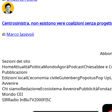
Centrosinistra, non esistono vere coalizioni senza progett
di
Marco Iasevoli
Abbon
Sezioni del sito
Home
Attualità
Politica
Mondo
Agorà
Podcast
Chiesa
Idee e 
Pubblicazioni
Edizioni locali
L'economia civile
Gutenberg
Popotus
Pop Up
L
Avvenire
Chi siamo
Redazione
Ecosistema Avvenire
Pubblicità
Fondaz
Mondo CEI
SIR
Radio InBlu
TV2000
FISC