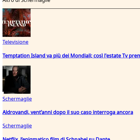
Altro di Schermaglie
Televisione
Temptation Island va più dei Mondiali; così l'estate Tv pre
Schermaglie
Aldrovandi, vent’anni dopo il suo caso interroga ancora
Schermaglie
Netflix, l’enigmatico film di Schnabel su Dante