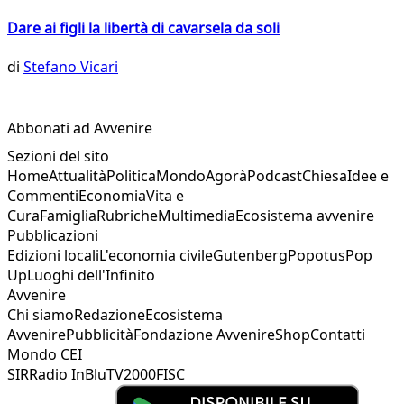
Dare ai figli la libertà di cavarsela da soli
di
Stefano Vicari
Abbonati ad Avvenire
Sezioni del sito
Home
Attualità
Politica
Mondo
Agorà
Podcast
Chiesa
Idee e
Commenti
Economia
Vita e
Cura
Famiglia
Rubriche
Multimedia
Ecosistema avvenire
Pubblicazioni
Edizioni locali
L'economia civile
Gutenberg
Popotus
Pop
Up
Luoghi dell'Infinito
Avvenire
Chi siamo
Redazione
Ecosistema
Avvenire
Pubblicità
Fondazione Avvenire
Shop
Contatti
Mondo CEI
SIR
Radio InBlu
TV2000
FISC