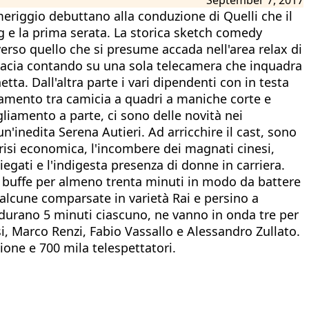
riggio debuttano alla conduzione di Quelli che il
Tg e la prima serata. La storica sketch comedy
verso quello che si presume accada nell'area relax di
fficacia contando su una sola telecamera che inquadra
ta. Dall'altra parte i vari dipendenti con in testa
inamento tra camicia a quadri a maniche corte e
gliamento a parte, ci sono delle novità nei
n'inedita Serena Autieri. Ad arricchire il cast, sono
 crisi economica, l'incombere dei magnati cinesi,
iegati e l'indigesta presenza di donne in carriera.
e buffe per almeno trenta minuti in modo da battere
 alcune comparsate in varietà Rai e persino a
 durano 5 minuti ciascuno, ne vanno in onda tre per
i, Marco Renzi, Fabio Vassallo e Alessandro Zullato.
ione e 700 mila telespettatori.