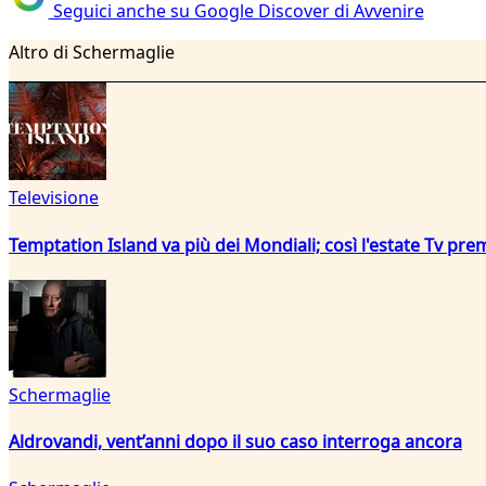
Seguici anche su Google Discover di Avvenire
Altro di Schermaglie
Televisione
Temptation Island va più dei Mondiali; così l'estate Tv pre
Schermaglie
Aldrovandi, vent’anni dopo il suo caso interroga ancora