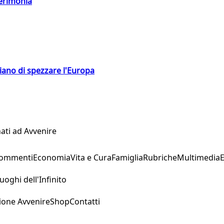
cerimonia
hiano di spezzare l'Europa
ati ad Avvenire
Commenti
Economia
Vita e Cura
Famiglia
Rubriche
Multimedia
uoghi dell'Infinito
ione Avvenire
Shop
Contatti