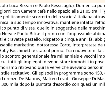
olo Luca Bizzarri e Paolo Kessisoglu). Domenica pome
giorni con Camera café nello spazio alle 21,05 tra il 
e politicamente scorretto della società italiana attra
tecnica, a suo tempo innovativa, mantiene intatta l'e
o punto di vista, quello in soggettiva della macchinet
 Nervi e Paolo Bitta: il primo con l'impossibile abb
ti e cravatte pastello. Rispetto a cinque anni fa, abbi
nsabile marketing, dottoressa Corte, interpretata da u
 Roby Facchinetti è stato il primo. Tra i nuovi temi la
, lo scontro generazionale fra millennials e vecchi imp
cui tutti gli impiegati devono stare immobili in pos
 umorismo ritrovano qui la verve che avevano perso in
 stile recitativo. Gli episodi in programma sono 150,
 da Lorenzo De Marinis, Matteo Levati, Giuseppe Di Mas
e 300 mila dopo la puntata d'esordio con quasi un mil