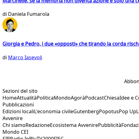
Marcinelle, se la memoria non diventa azione è solo una 
di
Daniela Fumarola
Giorgia e Pedro, i due «opposti» che tirando la corda risc
di
Marco Iasevoli
Abbon
Sezioni del sito
Home
Attualità
Politica
Mondo
Agorà
Podcast
Chiesa
Idee e 
Pubblicazioni
Edizioni locali
L'economia civile
Gutenberg
Popotus
Pop Up
L
Avvenire
Chi siamo
Redazione
Ecosistema Avvenire
Pubblicità
Fondaz
Mondo CEI
SIR
Radio InBlu
TV2000
FISC