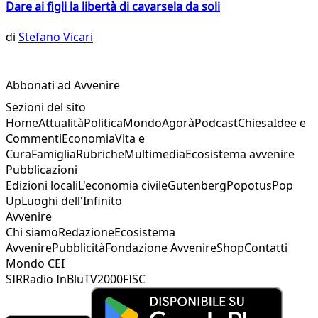
Dare ai figli la libertà di cavarsela da soli
di
Stefano Vicari
Abbonati ad Avvenire
Sezioni del sito
Home
Attualità
Politica
Mondo
Agorà
Podcast
Chiesa
Idee e
Commenti
Economia
Vita e
Cura
Famiglia
Rubriche
Multimedia
Ecosistema avvenire
Pubblicazioni
Edizioni locali
L'economia civile
Gutenberg
Popotus
Pop
Up
Luoghi dell'Infinito
Avvenire
Chi siamo
Redazione
Ecosistema
Avvenire
Pubblicità
Fondazione Avvenire
Shop
Contatti
Mondo CEI
SIR
Radio InBlu
TV2000
FISC