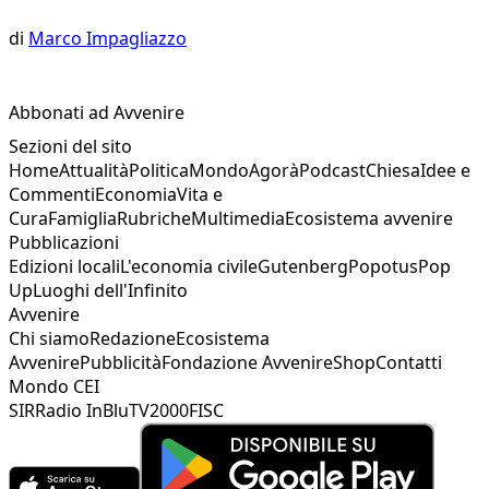
di
Marco Impagliazzo
Abbonati ad Avvenire
Sezioni del sito
Home
Attualità
Politica
Mondo
Agorà
Podcast
Chiesa
Idee e
Commenti
Economia
Vita e
Cura
Famiglia
Rubriche
Multimedia
Ecosistema avvenire
Pubblicazioni
Edizioni locali
L'economia civile
Gutenberg
Popotus
Pop
Up
Luoghi dell'Infinito
Avvenire
Chi siamo
Redazione
Ecosistema
Avvenire
Pubblicità
Fondazione Avvenire
Shop
Contatti
Mondo CEI
SIR
Radio InBlu
TV2000
FISC