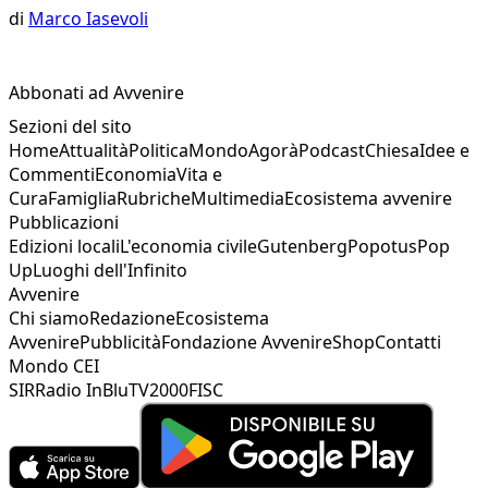
di
Marco Iasevoli
Abbonati ad Avvenire
Sezioni del sito
Home
Attualità
Politica
Mondo
Agorà
Podcast
Chiesa
Idee e
Commenti
Economia
Vita e
Cura
Famiglia
Rubriche
Multimedia
Ecosistema avvenire
Pubblicazioni
Edizioni locali
L'economia civile
Gutenberg
Popotus
Pop
Up
Luoghi dell'Infinito
Avvenire
Chi siamo
Redazione
Ecosistema
Avvenire
Pubblicità
Fondazione Avvenire
Shop
Contatti
Mondo CEI
SIR
Radio InBlu
TV2000
FISC