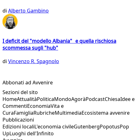
di
Alberto Gambino
I deficit del "modello Albania" e quella rischiosa
scommessa sugli "hub"
di
Vincenzo R. Spagnolo
Abbonati ad Avvenire
Sezioni del sito
Home
Attualità
Politica
Mondo
Agorà
Podcast
Chiesa
Idee e
Commenti
Economia
Vita e
Cura
Famiglia
Rubriche
Multimedia
Ecosistema avvenire
Pubblicazioni
Edizioni locali
L'economia civile
Gutenberg
Popotus
Pop
Up
Luoghi dell'Infinito