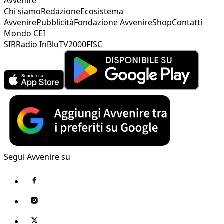
Avvenire
Chi siamo
Redazione
Ecosistema
Avvenire
Pubblicità
Fondazione Avvenire
Shop
Contatti
Mondo CEI
SIR
Radio InBlu
TV2000
FISC
Segui Avvenire su