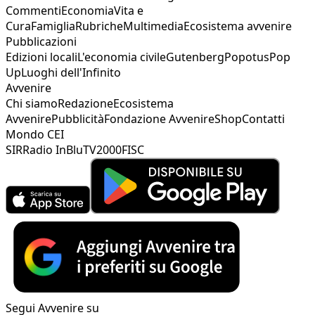
Commenti
Economia
Vita e
Cura
Famiglia
Rubriche
Multimedia
Ecosistema avvenire
Pubblicazioni
Edizioni locali
L'economia civile
Gutenberg
Popotus
Pop
Up
Luoghi dell'Infinito
Avvenire
Chi siamo
Redazione
Ecosistema
Avvenire
Pubblicità
Fondazione Avvenire
Shop
Contatti
Mondo CEI
SIR
Radio InBlu
TV2000
FISC
Segui Avvenire su