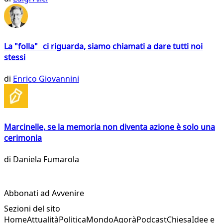
La "folla" ci riguarda, siamo chiamati a dare tutti noi
stessi
di
Enrico Giovannini
Marcinelle, se la memoria non diventa azione è solo una
cerimonia
di
Daniela Fumarola
Abbonati ad Avvenire
Sezioni del sito
Home
Attualità
Politica
Mondo
Agorà
Podcast
Chiesa
Idee e