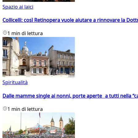
Spazio ai laici
Collicelli: così Retinopera vuole aiutare a rinnovare la Dott
1 min di lettura
Spiritualità
Dalle mamme single ai nonni, porte aperte a tutti nella “cas
1 min di lettura