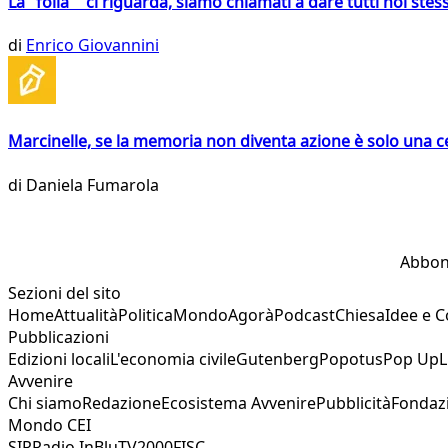
La "folla" ci riguarda, siamo chiamati a dare tutti noi stess
di
Enrico Giovannini
Marcinelle, se la memoria non diventa azione è solo una 
di
Daniela Fumarola
Abbon
Sezioni del sito
Home
Attualità
Politica
Mondo
Agorà
Podcast
Chiesa
Idee e 
Pubblicazioni
Edizioni locali
L'economia civile
Gutenberg
Popotus
Pop Up
L
Avvenire
Chi siamo
Redazione
Ecosistema Avvenire
Pubblicità
Fondaz
Mondo CEI
SIR
Radio InBlu
TV2000
FISC