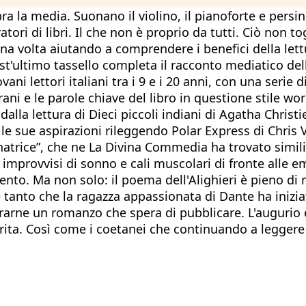
a la media. Suonano il violino, il pianoforte e persino 
ori di libri. Il che non è proprio da tutti. Ciò non to
a volta aiutando a comprendere i benefici della lettura.
est'ultimo tassello completa il racconto mediatico dell
i lettori italiani tra i 9 e i 20 anni, con una serie di
ni e le parole chiave del libro in questione stile wor
a dalla lettura di Dieci piccoli indiani di Agatha Chris
 le sue aspirazioni rileggendo Polar Express di Chris
gnatrice”, che ne La Divina Commedia ha trovato simili
 improvvisi di sonno e cali muscolari di fronte alle e
to. Ma non solo: il poema dell'Alighieri è pieno di r
tanto che la ragazza appassionata di Dante ha iniziat
rarne un romanzo che spera di pubblicare. L'augurio è
rita. Così come i coetanei che continuando a leggere e