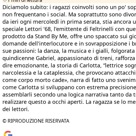
Diciamolo subito: i ragazzi coinvolti sono un po' sopr
non frequentano i social. Ma soprattutto sono divorat
da ieri ogni mercoledì in prima serata, stia ancora un
speciale Lettori '68, l'emittente di Feltrinelli con qu
prodotto da Stand By Me, offre uno spaccato sui giovan
domande dell'interlocutore e in sovrapposizione i bra
sue passioni: la danza, la musica e i gialli, folgorat
quindicenne Gabriel, appassionato di treni, rafforza
dire emozionante, la storia di Carlotta, “lettrice so
narcolessia e la cataplessia, che provocano attacchi
come corpo morto cade», narra di fatto uno svenimen
come Carlotta si sviluppano con estrema precisione 
assemblarli secondo una logica narrativa tanto da t
realizzare questo a occhi aperti. La ragazza se lo me
dei lettori.
© RIPRODUZIONE RISERVATA