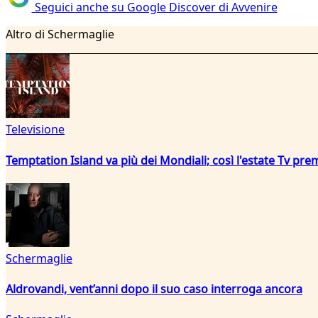
Seguici anche su Google Discover di Avvenire
Altro di Schermaglie
Televisione
Temptation Island va più dei Mondiali; così l'estate Tv pre
Schermaglie
Aldrovandi, vent’anni dopo il suo caso interroga ancora