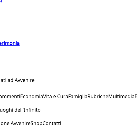
i
cerimonia
ati ad Avvenire
Commenti
Economia
Vita e Cura
Famiglia
Rubriche
Multimedia
uoghi dell'Infinito
ione Avvenire
Shop
Contatti