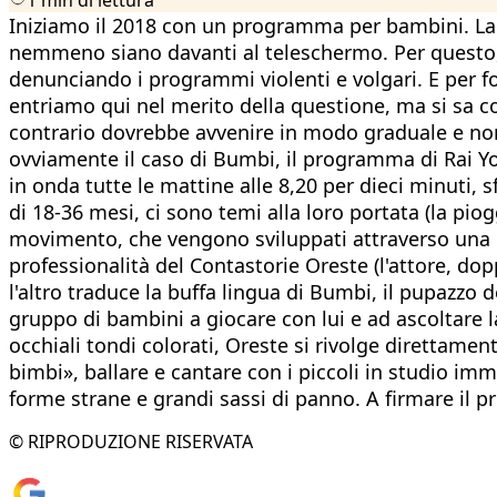
Iniziamo il 2018 con un programma per bambini. La 
nemmeno siano davanti al teleschermo. Per questo, a
denunciando i programmi violenti e volgari. E per fo
entriamo qui nel merito della questione, ma si sa com
contrario dovrebbe avvenire in modo graduale e non 
ovviamente il caso di Bumbi, il programma di Rai Yo
in onda tutte le mattine alle 8,20 per dieci minuti,
di 18-36 mesi, ci sono temi alla loro portata (la pioggi
movimento, che vengono sviluppati attraverso una brev
professionalità del Contastorie Oreste (l'attore, do
l'altro traduce la buffa lingua di Bumbi, il pupazzo 
gruppo di bambini a giocare con lui e ad ascoltare 
occhiali tondi colorati, Oreste si rivolge direttamen
bimbi», ballare e cantare con i piccoli in studio i
forme strane e grandi sassi di panno. A firmare il p
© RIPRODUZIONE RISERVATA