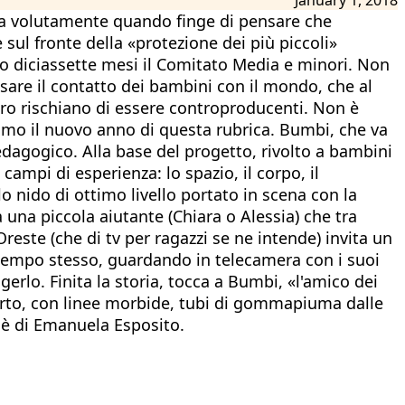
ica volutamente quando finge di pensare che
ul fronte della «protezione dei più piccoli»
po diciassette mesi il Comitato Media e minori. Non
lsare il contatto dei bambini con il mondo, che al
oro rischiano di essere controproducenti. Non è
iamo il nuovo anno di questa rubrica. Bumbi, che va
edagogico. Alla base del progetto, rivolto a bambini
o campi di esperienza: lo spazio, il corpo, il
o nido di ottimo livello portato in scena con la
una piccola aiutante (Chiara o Alessia) che tra
reste (che di tv per ragazzi se ne intende) invita un
l tempo stesso, guardando in telecamera con i suoi
erlo. Finita la storia, tocca a Bumbi, «l'amico dei
perto, con linee morbide, tubi di gommapiuma dalle
a è di Emanuela Esposito.