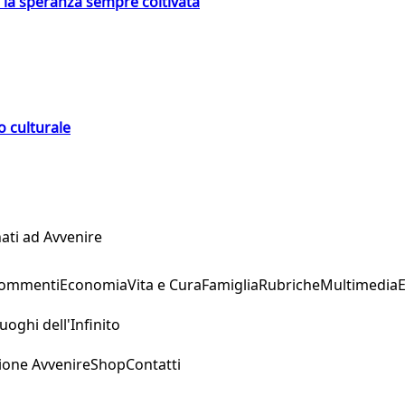
e la speranza sempre coltivata
o culturale
ati ad Avvenire
Commenti
Economia
Vita e Cura
Famiglia
Rubriche
Multimedia
uoghi dell'Infinito
ione Avvenire
Shop
Contatti