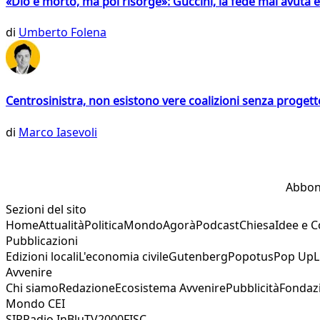
«Dio è morto, ma poi risorge»: Guccini, la fede mai avuta 
di
Umberto Folena
Centrosinistra, non esistono vere coalizioni senza progett
di
Marco Iasevoli
Abbon
Sezioni del sito
Home
Attualità
Politica
Mondo
Agorà
Podcast
Chiesa
Idee e 
Pubblicazioni
Edizioni locali
L'economia civile
Gutenberg
Popotus
Pop Up
L
Avvenire
Chi siamo
Redazione
Ecosistema Avvenire
Pubblicità
Fondaz
Mondo CEI
SIR
Radio InBlu
TV2000
FISC