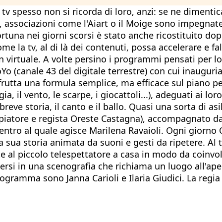
tv spesso non si ricorda di loro, anzi: se ne diment
ssociazioni come l'Aiart o il Moige sono impegnate s
rtuna nei giorni scorsi è stato anche ricostituito do
e la tv, al di là dei contenuti, possa accelerare e fa
virtuale. A volte persino i programmi pensati per l
Yo (canale 43 del digitale terrestre) con cui inaugur
 sfrutta una formula semplice, ma efficace sul piano p
a, il vento, le scarpe, i giocattoli...), adeguati ai lor
e storia, il canto e il ballo. Quasi una sorta di asil
ppiatore e regista Oreste Castagna), accompagnato da 
dentro al quale agisce Marilena Ravaioli. Ogni giorno O
la sua storia animata da suoni e gesti da ripetere. A
te al piccolo telespettatore a casa in modo da coinvolg
mmersi in una scenografia che richiama un luogo all'a
rogramma sono Janna Carioli e Ilaria Giudici. La regi