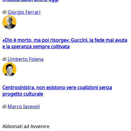
di
Giorgio Ferrari
«Dio è morto, ma poi risorge»: Guccini, la fede mai avuta
e la speranza sempre coltivata
di
Umberto Folena
Centrosinistra, non esistono vere coalizioni senza
progetto culturale
di
Marco Iasevoli
Abbonati ad Avvenire