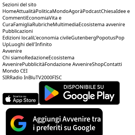
Sezioni del sito
Home
Attualità
Politica
Mondo
Agorà
Podcast
Chiesa
Idee e
Commenti
Economia
Vita e
Cura
Famiglia
Rubriche
Multimedia
Ecosistema avvenire
Pubblicazioni
Edizioni locali
L'economia civile
Gutenberg
Popotus
Pop
Up
Luoghi dell'Infinito
Avvenire
Chi siamo
Redazione
Ecosistema
Avvenire
Pubblicità
Fondazione Avvenire
Shop
Contatti
Mondo CEI
SIR
Radio InBlu
TV2000
FISC