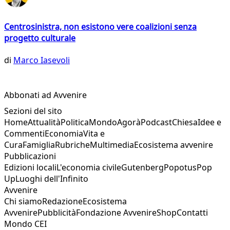
Centrosinistra, non esistono vere coalizioni senza
progetto culturale
di
Marco Iasevoli
Abbonati ad Avvenire
Sezioni del sito
Home
Attualità
Politica
Mondo
Agorà
Podcast
Chiesa
Idee e
Commenti
Economia
Vita e
Cura
Famiglia
Rubriche
Multimedia
Ecosistema avvenire
Pubblicazioni
Edizioni locali
L'economia civile
Gutenberg
Popotus
Pop
Up
Luoghi dell'Infinito
Avvenire
Chi siamo
Redazione
Ecosistema
Avvenire
Pubblicità
Fondazione Avvenire
Shop
Contatti
Mondo CEI