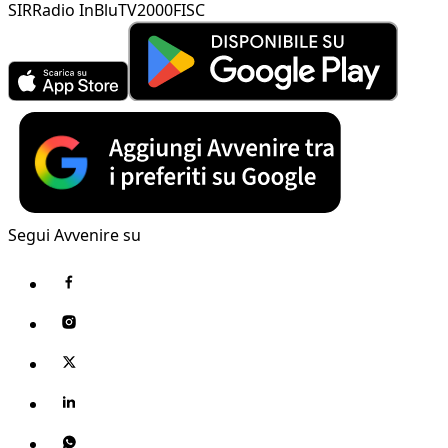
SIR
Radio InBlu
TV2000
FISC
Segui Avvenire su