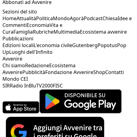
Abbonati ad Avvenire
Sezioni del sito
Home
Attualità
Politica
Mondo
Agorà
Podcast
Chiesa
Idee e
Commenti
Economia
Vita e
Cura
Famiglia
Rubriche
Multimedia
Ecosistema avvenire
Pubblicazioni
Edizioni locali
L'economia civile
Gutenberg
Popotus
Pop
Up
Luoghi dell'Infinito
Avvenire
Chi siamo
Redazione
Ecosistema
Avvenire
Pubblicità
Fondazione Avvenire
Shop
Contatti
Mondo CEI
SIR
Radio InBlu
TV2000
FISC