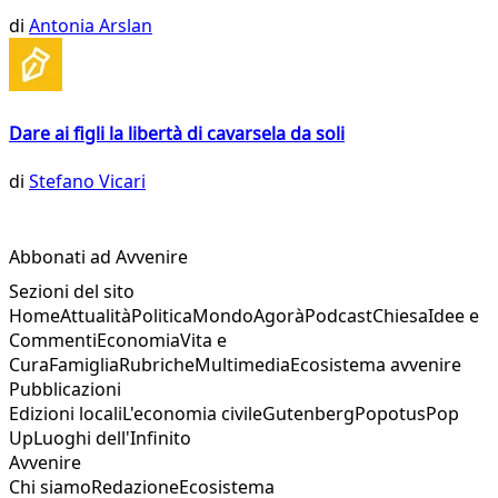
di
Antonia Arslan
Dare ai figli la libertà di cavarsela da soli
di
Stefano Vicari
Abbonati ad Avvenire
Sezioni del sito
Home
Attualità
Politica
Mondo
Agorà
Podcast
Chiesa
Idee e
Commenti
Economia
Vita e
Cura
Famiglia
Rubriche
Multimedia
Ecosistema avvenire
Pubblicazioni
Edizioni locali
L'economia civile
Gutenberg
Popotus
Pop
Up
Luoghi dell'Infinito
Avvenire
Chi siamo
Redazione
Ecosistema