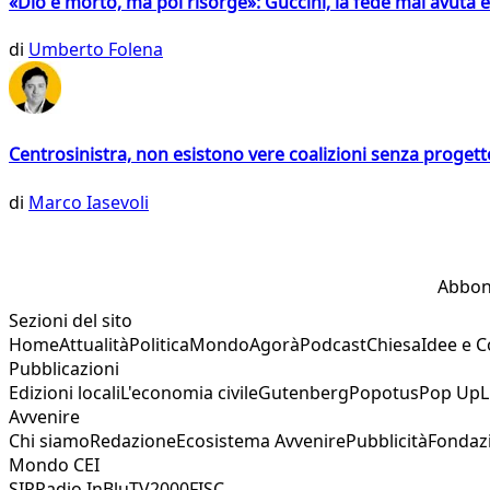
«Dio è morto, ma poi risorge»: Guccini, la fede mai avuta 
di
Umberto Folena
Centrosinistra, non esistono vere coalizioni senza progett
di
Marco Iasevoli
Abbon
Sezioni del sito
Home
Attualità
Politica
Mondo
Agorà
Podcast
Chiesa
Idee e 
Pubblicazioni
Edizioni locali
L'economia civile
Gutenberg
Popotus
Pop Up
L
Avvenire
Chi siamo
Redazione
Ecosistema Avvenire
Pubblicità
Fondaz
Mondo CEI
SIR
Radio InBlu
TV2000
FISC