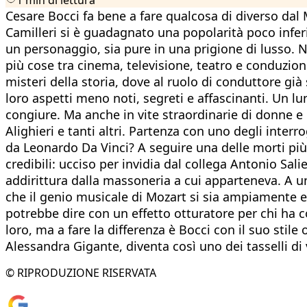
Cesare Bocci fa bene a fare qualcosa di diverso da
Camilleri si è guadagnato una popolarità poco inferi
un personaggio, sia pure in una prigione di lusso. N
più cose tra cinema, televisione, teatro e conduzion
misteri della storia, dove al ruolo di conduttore gi
loro aspetti meno noti, segreti e affascinanti. Un lu
congiure. Ma anche in vite straordinarie di donne 
Alighieri e tanti altri. Partenza con uno degli interr
da Leonardo Da Vinci? A seguire una delle morti più
credibili: ucciso per invidia dal collega Antonio Sali
addirittura dalla massoneria a cui apparteneva. A u
che il genio musicale di Mozart si sia ampiamente esp
potrebbe dire con un effetto otturatore per chi ha c
loro, ma a fare la differenza è Bocci con il suo stile 
Alessandra Gigante, diventa così uno dei tasselli di
© RIPRODUZIONE RISERVATA