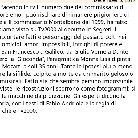
 facendo in tv il numero due del commissario di
tore e non può rischiare di rimanere prigioniero di
re a Il commissario Montalbano dal 1999, ha fatto
biamo visto su Tv2000 al debutto in Segreti, i
accontare fatti e personaggi del passato colti nei
 omicidi, amori impossibili, intrighi di potere e
 San Francesco a Galileo, da Giulio Verne a Dante
avvero la “Gioconda”, l'enigmatica Monna Lisa dipinta
Mozart, a soli 35 anni. Tante le ipotesi più o meno
are la sifilide, colpito a morte da un marito geloso o
musicali. Fatto sta che sembra persino impossibile
erviste, le ricostruzioni scorrono come fotogrammi: si
 le macchine da proiezione. Gli esperti dicono la
ria, con i testi di Fabio Andriola e la regia di
, che è Tv2000.