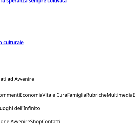
e la speranza sempre coltivata
o culturale
ati ad Avvenire
Commenti
Economia
Vita e Cura
Famiglia
Rubriche
Multimedia
uoghi dell'Infinito
ione Avvenire
Shop
Contatti