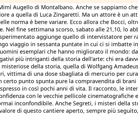
l Mimì Augello di Montalbano. Anche se sappiamo che
ore a quella di Luca Zingaretti. Ma un attore è un at
elle norma è bene variare. Ecco allora che Bocci, olt
e. Nel fine settimana scorso, sabato alle 21,10, lo ab
à sperimentato aggiunge quello di intervistatore per r
ngo viaggio in sessanta puntate in cui ci si imbatte in
e uomini esemplari che hanno migliorato il mondo: da
ogativi più intriganti della storia dell'arte: chi era d
 misteriose della storia, quella di Wolfgang Amadeus 
eri, vittima di una dose sbagliata di mercurio per cur
n certo punto spunta pure la compravendita di brani 
resso in così pochi anni di vita. Il racconto, le int
onfidenza con le vecchie pellicole cinematografiche e
ormai inconfondibile. Anche Segreti, i misteri della sto
 valore di questo cantiere aperto, sempre più seguito