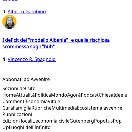
di
Alberto Gambino
I deficit del "modello Albania" e quella rischiosa
scommessa sugli "hub"
di
Vincenzo R. Spagnolo
Abbonati ad Avvenire
Sezioni del sito
Home
Attualità
Politica
Mondo
Agorà
Podcast
Chiesa
Idee e
Commenti
Economia
Vita e
Cura
Famiglia
Rubriche
Multimedia
Ecosistema avvenire
Pubblicazioni
Edizioni locali
L'economia civile
Gutenberg
Popotus
Pop
Up
Luoghi dell'Infinito