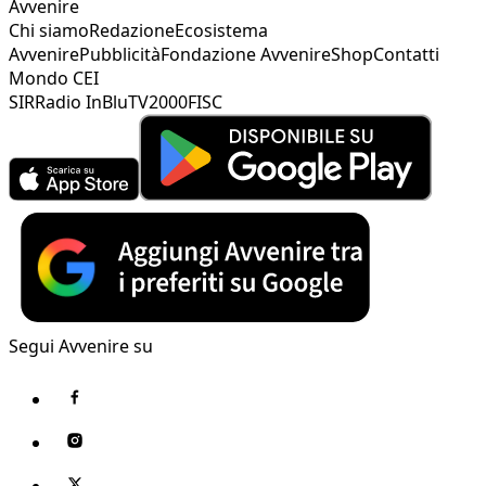
Avvenire
Chi siamo
Redazione
Ecosistema
Avvenire
Pubblicità
Fondazione Avvenire
Shop
Contatti
Mondo CEI
SIR
Radio InBlu
TV2000
FISC
Segui Avvenire su