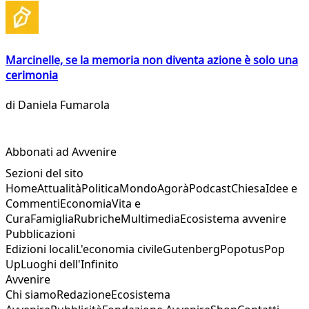
Marcinelle, se la memoria non diventa azione è solo una
cerimonia
di
Daniela Fumarola
Abbonati ad Avvenire
Sezioni del sito
Home
Attualità
Politica
Mondo
Agorà
Podcast
Chiesa
Idee e
Commenti
Economia
Vita e
Cura
Famiglia
Rubriche
Multimedia
Ecosistema avvenire
Pubblicazioni
Edizioni locali
L'economia civile
Gutenberg
Popotus
Pop
Up
Luoghi dell'Infinito
Avvenire
Chi siamo
Redazione
Ecosistema