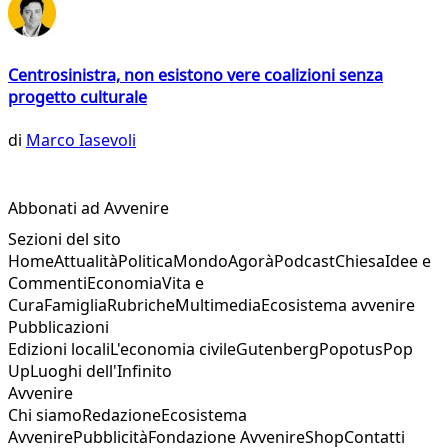
Centrosinistra, non esistono vere coalizioni senza
progetto culturale
di
Marco Iasevoli
Abbonati ad Avvenire
Sezioni del sito
Home
Attualità
Politica
Mondo
Agorà
Podcast
Chiesa
Idee e
Commenti
Economia
Vita e
Cura
Famiglia
Rubriche
Multimedia
Ecosistema avvenire
Pubblicazioni
Edizioni locali
L'economia civile
Gutenberg
Popotus
Pop
Up
Luoghi dell'Infinito
Avvenire
Chi siamo
Redazione
Ecosistema
Avvenire
Pubblicità
Fondazione Avvenire
Shop
Contatti