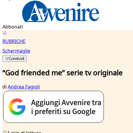
Abbonati
RUBRICHE
Schermaglie
Condividi
“God friended me” serie tv originale
di
Andrea Fagioli
1 min di lettura