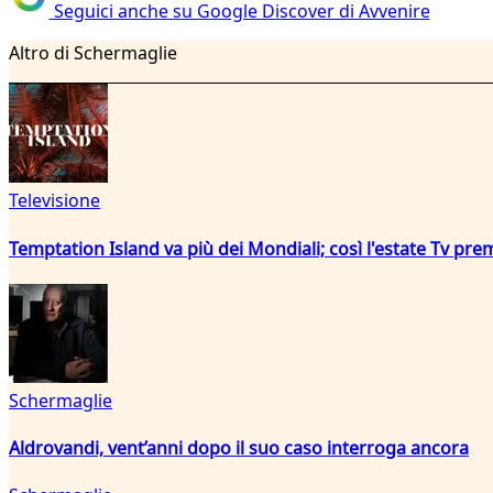
Seguici anche su Google Discover di Avvenire
Altro di Schermaglie
Televisione
Temptation Island va più dei Mondiali; così l'estate Tv pre
Schermaglie
Aldrovandi, vent’anni dopo il suo caso interroga ancora