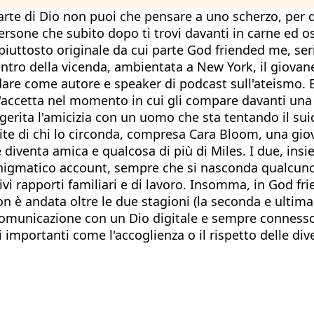
parte di Dio non puoi che pensare a uno scherzo, per di
 persone che subito dopo ti trovi davanti in carne ed 
 piuttosto originale da cui parte God friended me, ser
l centro della vicenda, ambientata a New York, il giova
dare come autore e speaker di podcast sull'ateismo. E
 l'accetta nel momento in cui gli compare davanti una 
ggerita l'amicizia con un uomo che sta tentando il sui
te di chi lo circonda, compresa Cara Bloom, una giova
diventa amica e qualcosa di più di Miles. I due, insi
'enigmatico account, sempre che si nasconda qualcuno.
ttivi rapporti familiari e di lavoro. Insomma, in God f
è andata oltre le due stagioni (la seconda e ultima s
i comunicazione con un Dio digitale e sempre conness
portanti come l'accoglienza o il rispetto delle divers