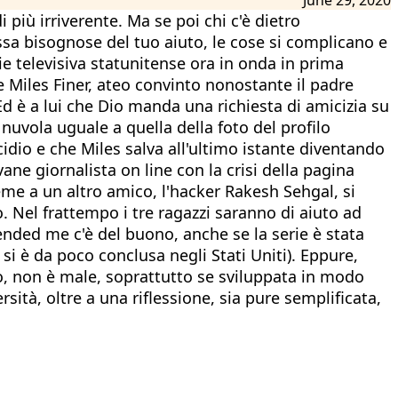
 più irriverente. Ma se poi chi c'è dietro
ossa bisognose del tuo aiuto, le cose si complicano e
ie televisiva statunitense ora in onda in prima
ne Miles Finer, ateo convinto nonostante il padre
d è a lui che Dio manda una richiesta di amicizia su
nuvola uguale a quella della foto del profilo
cidio e che Miles salva all'ultimo istante diventando
ne giornalista on line con la crisi della pagina
eme a un altro amico, l'hacker Rakesh Sehgal, si
 Nel frattempo i tre ragazzi saranno di aiuto ad
riended me c'è del buono, anche se la serie è stata
i è da poco conclusa negli Stati Uniti). Eppure,
o, non è male, soprattutto se sviluppata in modo
ità, oltre a una riflessione, sia pure semplificata,