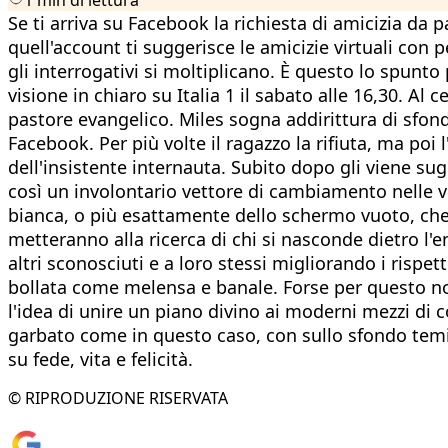
Se ti arriva su Facebook la richiesta di amicizia da 
quell'account ti suggerisce le amicizie virtuali con
gli interrogativi si moltiplicano. È questo lo spunto
visione in chiaro su Italia 1 il sabato alle 16,30. A
pastore evangelico. Miles sogna addirittura di sfon
Facebook. Per più volte il ragazzo la rifiuta, ma poi
dell'insistente internauta. Subito dopo gli viene su
così un involontario vettore di cambiamento nelle vi
bianca, o più esattamente dello schermo vuoto, che 
metteranno alla ricerca di chi si nasconde dietro l
altri sconosciuti e a loro stessi migliorando i rispe
bollata come melensa e banale. Forse per questo non 
l'idea di unire un piano divino ai moderni mezzi d
garbato come in questo caso, con sullo sfondo temi im
su fede, vita e felicità.
© RIPRODUZIONE RISERVATA