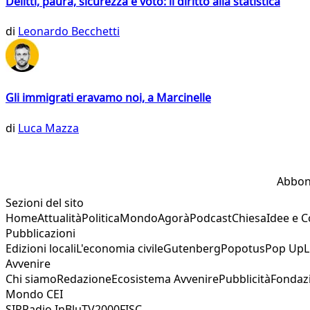
Delitti, paura, sicurezza e voto: il diritto alla statistica
di
Leonardo Becchetti
Gli immigrati eravamo noi, a Marcinelle
di
Luca Mazza
Abbon
Sezioni del sito
Home
Attualità
Politica
Mondo
Agorà
Podcast
Chiesa
Idee e 
Pubblicazioni
Edizioni locali
L'economia civile
Gutenberg
Popotus
Pop Up
L
Avvenire
Chi siamo
Redazione
Ecosistema Avvenire
Pubblicità
Fondaz
Mondo CEI
SIR
Radio InBlu
TV2000
FISC