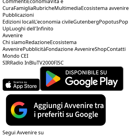
Commenti
Economia
Vita e
Cura
Famiglia
Rubriche
Multimedia
Ecosistema avvenire
Pubblicazioni
Edizioni locali
L'economia civile
Gutenberg
Popotus
Pop
Up
Luoghi dell'Infinito
Avvenire
Chi siamo
Redazione
Ecosistema
Avvenire
Pubblicità
Fondazione Avvenire
Shop
Contatti
Mondo CEI
SIR
Radio InBlu
TV2000
FISC
Segui Avvenire su