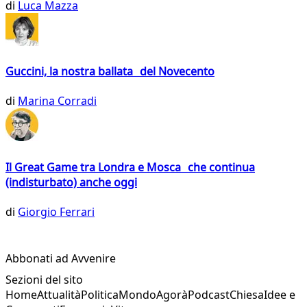
di
Luca Mazza
Guccini, la nostra ballata del Novecento
di
Marina Corradi
Il Great Game tra Londra e Mosca che continua
(indisturbato) anche oggi
di
Giorgio Ferrari
Abbonati ad Avvenire
Sezioni del sito
Home
Attualità
Politica
Mondo
Agorà
Podcast
Chiesa
Idee e