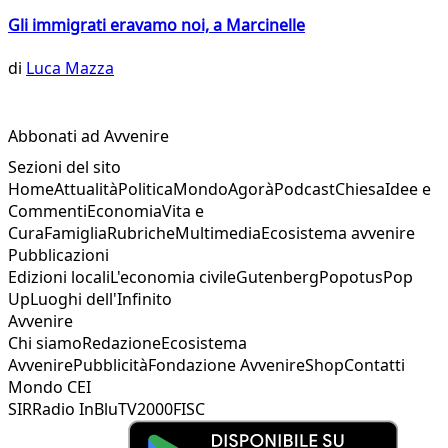
Gli immigrati eravamo noi, a Marcinelle
di
Luca Mazza
Abbonati ad Avvenire
Sezioni del sito
Home
Attualità
Politica
Mondo
Agorà
Podcast
Chiesa
Idee e
Commenti
Economia
Vita e
Cura
Famiglia
Rubriche
Multimedia
Ecosistema avvenire
Pubblicazioni
Edizioni locali
L'economia civile
Gutenberg
Popotus
Pop
Up
Luoghi dell'Infinito
Avvenire
Chi siamo
Redazione
Ecosistema
Avvenire
Pubblicità
Fondazione Avvenire
Shop
Contatti
Mondo CEI
SIR
Radio InBlu
TV2000
FISC