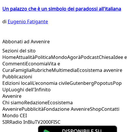
Un palazzo che è un simbolo dei paradossi all'italiana
di
Eugenio Fatigante
Abbonati ad Avvenire
Sezioni del sito
Home
Attualità
Politica
Mondo
Agorà
Podcast
Chiesa
Idee e
Commenti
Economia
Vita e
Cura
Famiglia
Rubriche
Multimedia
Ecosistema avvenire
Pubblicazioni
Edizioni locali
L'economia civile
Gutenberg
Popotus
Pop
Up
Luoghi dell'Infinito
Avvenire
Chi siamo
Redazione
Ecosistema
Avvenire
Pubblicità
Fondazione Avvenire
Shop
Contatti
Mondo CEI
SIR
Radio InBlu
TV2000
FISC